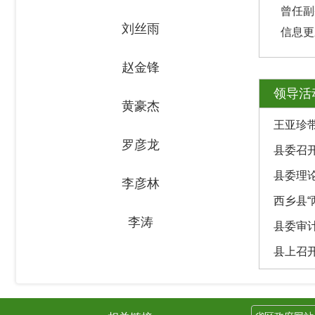
曾任副
刘丝雨
信息更新
赵金锋
领导活
黄豪杰
王亚珍
罗彦龙
县委召
县委理
李彦林
西乡县“
李涛
县委审
县上召开